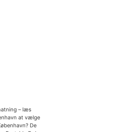
natning – læs
øbenhavn at vælge
i København? De