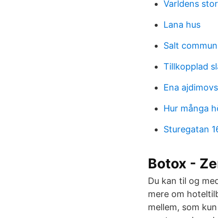
Varldens stor
Lana hus
Salt communi
Tillkopplad 
Ena ajdimovs
Hur många h
Sturegatan 1
Botox - Ze
Du kan til og med
mere om hoteltilb
mellem, som kun 