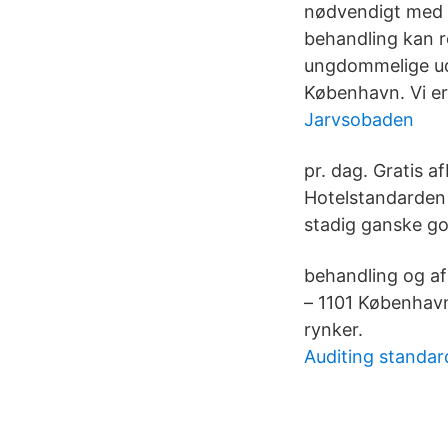
nødvendigt med f
behandling kan re
ungdommelige uds
København. Vi er 
Jarvsobaden
pr. dag. Gratis af
Hotelstandarden 
stadig ganske god
behandling og a
– 1101 Københav
rynker.
Auditing standar