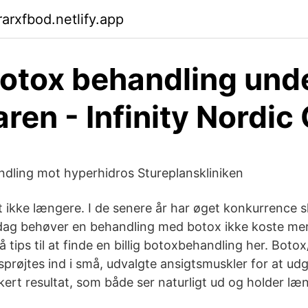
arxfbod.netlify.app
 botox behandling und
en - Infinity Nordic
dling mot hyperhidros Stureplanskliniken
 ikke længere. I de senere år har øget konkurrence s
. I dag behøver en behandling med botox ikke koste me
å tips til at finde en billig botoxbehandling her. Botox
prøjtes ind i små, udvalgte ansigtsmuskler for at udg
kert resultat, som både ser naturligt ud og holder læ