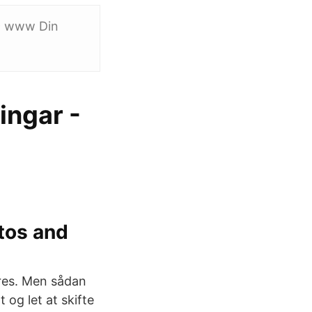
9 www Din
ingar -
tos and
lares. Men sådan
 og let at skifte