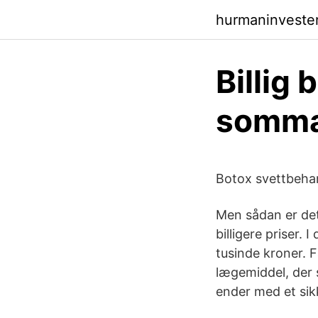
hurmaninvester
Billig
sommar
Botox svettbehan
Men sådan er det
billigere priser
tusinde kroner. F
lægemiddel, der s
ender med et sik