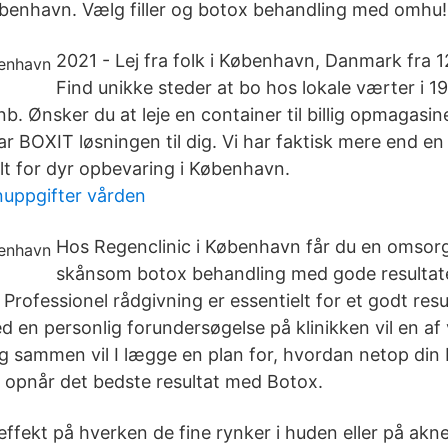
 København. Vælg filler og botox behandling med omhu!
2021 - Lej fra folk i København, Danmark fra 
Find unikke steder at bo hos lokale værter i 
b. Ønsker du at leje en container til billig opmagasine
r BOXIT løsningen til dig. Vi har faktisk mere end en
t for dyr opbevaring i København.
uppgifter vården
Hos Regenclinic i København får du en omsor
skånsom botox behandling med gode resultate
Professionel rådgivning er essentielt for et godt res
d en personlig forundersøgelse på klinikken vil en af
g sammen vil I lægge en plan for, hvordan netop din
du opnår det bedste resultat med Botox.
ffekt på hverken de fine rynker i huden eller på akne-