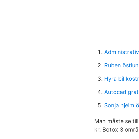
Administrati
Ruben östlun
Hyra bil kos
Autocad grat
Sonja hjelm 
Man måste se til
kr. Botox 3 områd