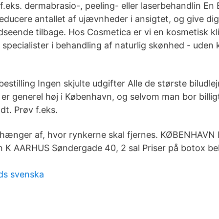
.eks. dermabrasio-, peeling- eller laserbehandlin En
ducere antallet af ujævnheder i ansigtet, og give dig 
eende tilbage. Hos Cosmetica er vi en kosmetisk klini
specialister i behandling af naturlig skønhed - uden k
bestilling Ingen skjulte udgifter Alle de største biludl
er generel høj i København, og selvom man bor billig
t. Prøv f.eks.
fhænger af, hvor rynkerne skal fjernes. KØBENHAVN
n K AARHUS Søndergade 40, 2 sal Priser på botox b
ds svenska