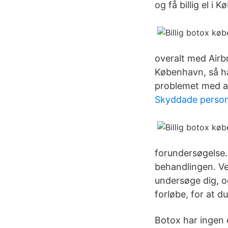
og få billig el i
overalt med Airbn
København, så ha
problemet med al
Skyddade person
forundersøgelse. 
behandlingen. Ve
undersøge dig, o
forløbe, for at 
Botox har ingen e