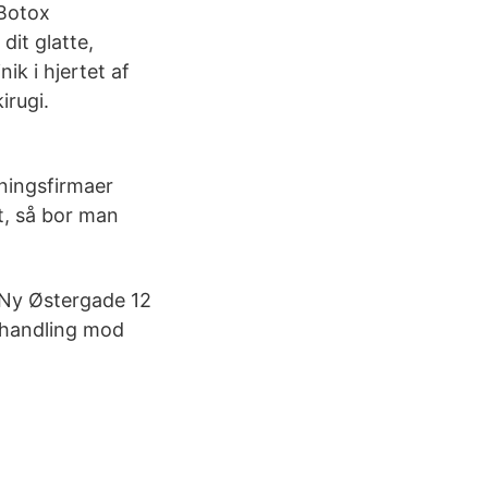
 Botox
dit glatte,
k i hjertet af
irugi.
ejningsfirmaer
t, så bor man
 Ny Østergade 12
ehandling mod