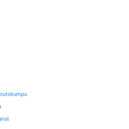
 outokumpu
a
anst