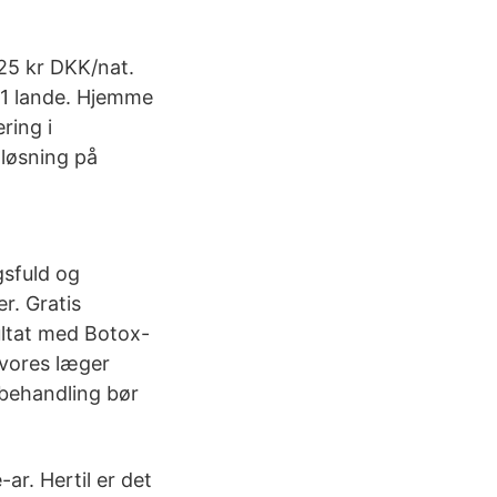
125 kr DKK/nat.
191 lande. Hjemme
ring i
 løsning på
gsfuld og
r. Gratis
ultat med Botox-
 vores læger
 behandling bør
ar. Hertil er det