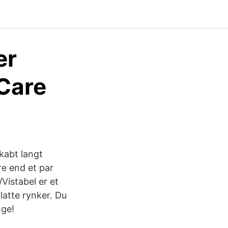
er
 Care
kabt langt
re end et par
/Vistabel er et
latte rynker. Du
nge!