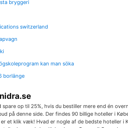
sta bryggeri
cations switzerland
slapvagn
ki
ögskoleprogram kan man söka
6 borlänge
nidra.se
 spare op til 25%, hvis du bestiller mere end én over
ud på denne side. Der findes 90 billige hoteller i K
er et klik væk! Hvad er nogle af de bedste hoteller 